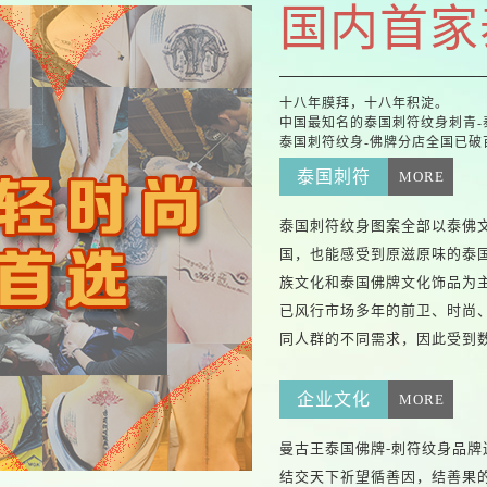
国内首家
十八年膜拜，十
八
年积淀。
中国最知名的泰国刺符纹身刺青-
泰国刺符纹身-佛牌分店全国已
泰国刺符
MORE
泰国刺符纹身图案全部以泰佛
国，也能感受到原滋原味的泰
族文化和泰国佛牌文化饰品为
已风行市场多年的前卫、时尚
同人群的不同需求，因此受到
企业文化
MORE
曼古王泰国佛牌-刺符纹身品
结交天下祈望循善因，结善果