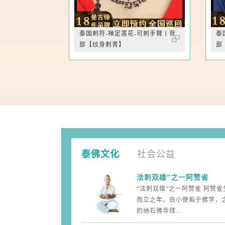
泰国刺符-禅定莲花-可刺手臂丨背
泰
部【纹身刺青】
部
泰佛文化
社会公益
法刺双雄”之一阿赞雀
“法刺双雄”之一阿赞雀 阿赞
而立之年，自小便痴于佛学，
的纳石佛寺拜...