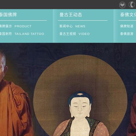
泰国佛牌
曼古王动态
泰佛文
佛牌展示 PRODUCT
新闻中心 NEWS
佛牌知道 
泰国刺符 TAILAND TATTOO
曼古王视频 VIDEO
泰佛旅游 