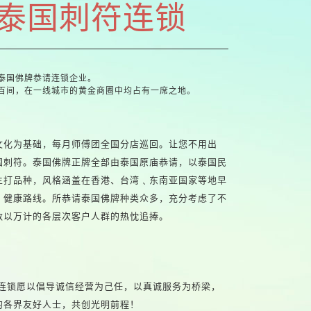
泰国刺符连锁
泰国佛牌恭请连锁企业。
破百间，在一线城市的黄金商圈中均占有一席之地。
文化为基础，每月师傅团全国分店巡回。让您不用出
国刺符。泰国佛牌正牌全部由泰国原庙恭请，以泰国民
主打品种，风格涵盖在香港、台湾﹑东南亚国家等地早
、健康路线。所恭请泰国佛牌种类众多，充分考虑了不
数以万计的各层次客户人群的热忱追捧。
牌连锁愿以倡导诚信经营为己任，以真诚服务为桥梁，
的各界友好人士，共创光明前程！