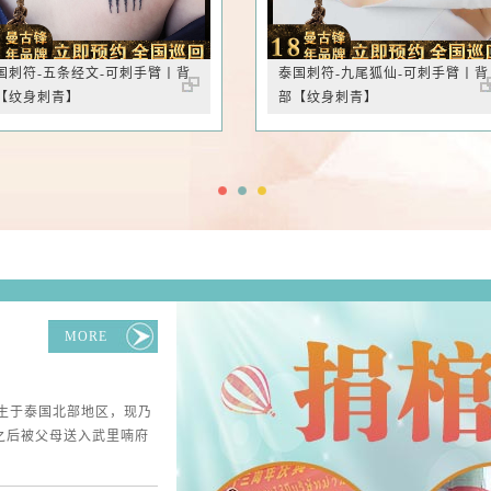
国刺符-五条经文-可刺手臂丨背
泰国刺符-九尾狐仙-可刺手臂丨背
【纹身刺青】
部【纹身刺青】
MORE
雀生于泰国北部地区，现乃
之后被父母送入武里喃府