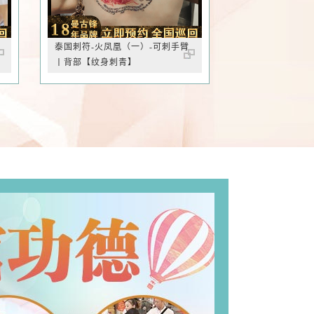
泰国刺符-火凤凰（一）-可刺手臂
丨背部【纹身刺青】