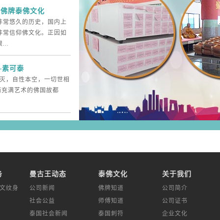
国佛牌泰佛文化
非常悠久的历史，国内上
非常信仰佛文化。正因如
..
—素可泰
而灭，自性本空，一切世相
而充满艺术的佛国故都
务
曼古王动态
泰佛文化
关于我们
经文纹身
公司新闻
佛牌知道
公司简介
社会公益
师傅知道
公司证书
泰国社会新闻
泰国刺符
企业文化