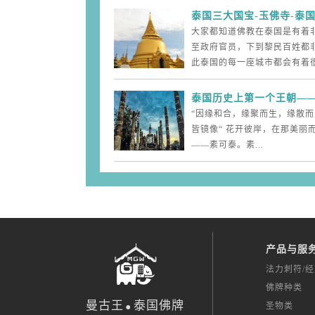
泰国三大国宝-玉佛寺-泰
大家都知道佛教在泰国是有着
至政府官员，下到黎民百姓都
此泰国的每一座城市都会有着很.
泰国历史上第一个王朝—
“因缘和合，缘聚而生，缘散
皆镜像“ 花开彼岸，在那美丽
——素可泰。素...
产品与服
法力刺符/
.
佛牌种类
曼古王
泰国佛牌
圣物类