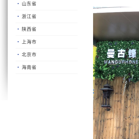
山东省
浙江省
陕西省
上海市
北京市
海南省